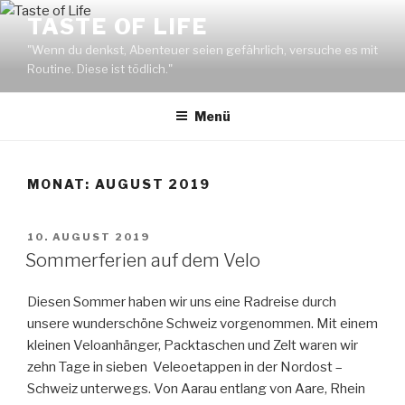
Zum
TASTE OF LIFE
Inhalt
"Wenn du denkst, Abenteuer seien gefährlich, versuche es mit
springen
Routine. Diese ist tödlich."
Menü
MONAT: AUGUST 2019
VERÖFFENTLICHT
10. AUGUST 2019
AM
Sommerferien auf dem Velo
Diesen Sommer haben wir uns eine Radreise durch
unsere wunderschöne Schweiz vorgenommen. Mit einem
kleinen Veloanhänger, Packtaschen und Zelt waren wir
zehn Tage in sieben Veleoetappen in der Nordost –
Schweiz unterwegs. Von Aarau entlang von Aare, Rhein