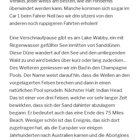
Vehikel, jeder weiss am besten, wie ein Hindernis
überwindet werden kann. Manche kommen sich sogar im
Car 1 beim Fahrer Neil (wo wir drin sitzen) von den
anderen noch ruppigeren Fahrten erholen!
Eine Verschnaufpause gibt es am Lake Wabby, ein mit
Regenwasser gefüllter See inmitten von Sanddünen.
Diese Düne wandert auf den See und den umliegenden
Wald zu und wird beides über kurz oder lang zudecken…
Des Weiteren geniessen wir ein Bad in den Champagne
Pools. Der Name weist darauf hin, dass die Wellen an den
vorgelagerten Felsen brechen und dann in einen
natürlichen Pool sprudeln. Nächster Halt: Indian Head.
Das ist einer von drei Felsen, welche vor sehr langer Zeit
bewirkten, dass sich der Sand dahinter abzulagern
begann. Er bedeutet auch das eine Ende des 75 Miles
Beach. Weniger schön ist das Ereignis, das sich dort
zugetragen hat, als die Europäer vor einigen
Jahrhunderten nach Australien kamen und die Aborigines