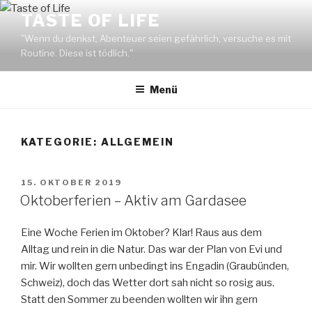
Zum
TASTE OF LIFE
Inhalt
"Wenn du denkst, Abenteuer seien gefährlich, versuche es mit
springen
Routine. Diese ist tödlich."
Menü
KATEGORIE: ALLGEMEIN
VERÖFFENTLICHT
15. OKTOBER 2019
AM
Oktoberferien – Aktiv am Gardasee
Eine Woche Ferien im Oktober? Klar! Raus aus dem
Alltag und rein in die Natur. Das war der Plan von Evi und
mir. Wir wollten gern unbedingt ins Engadin (Graubünden,
Schweiz), doch das Wetter dort sah nicht so rosig aus.
Statt den Sommer zu beenden wollten wir ihn gern