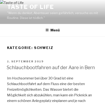
Zum
TASTE OF LIFE
Inhalt
"Wenn du denkst, Abenteuer seien gefährlich, versuche es mit
springen
Routine. Diese ist tödlich."
Menü
KATEGORIE: SCHWEIZ
VERÖFFENTLICHT
1. SEPTEMBER 2019
AM
Schlauchbootfahren auf der Aare in Bern
Im Hochsommer bei über 30 Grad ist eine
Schlauchbootfahrt auf dem Fluss eine der besten
Freizeitmöglichkeiten. Das Wasser bietet die
Möglichkeit sich abzukühlen, man kann ein Picknick an
einem schönen Anlegeplatz einplanen und je nach