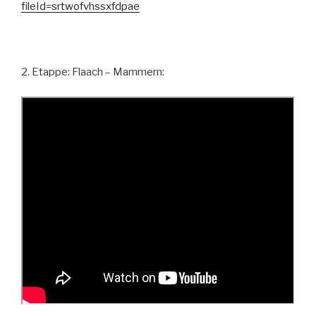
fileId=srtwofvhssxfdpae
2. Etappe: Flaach – Mammern: