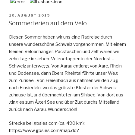
VERÖFFENTLICHT
10. AUGUST 2019
AM
Sommerferien auf dem Velo
Diesen Sommer haben wir uns eine Radreise durch
unsere wunderschöne Schweiz vorgenommen. Mit einem
kleinen Veloanhänger, Packtaschen und Zelt waren wir
zehn Tage in sieben Veleoetappen in der Nordost –
Schweiz unterwegs. Von Aarau entlang von Aare, Rhein
und Bodensee, dann übers Rheintal führte unser Weg
zum Zürisee . Von Freienbach aus nahmen wir den Zug
nach Einsiedeln, wo das grösste Kloster der Schweiz
zuhause ist, und übernachteten am Sihlsee. Von dort aus
ging es zum Ägeri See und über Zug durchs Mittelland
zurück nach Aarau. Wunderschön!
Strecke bei gpsies.com (ca. 490 km):
https://www.gpsies.com/map.do?