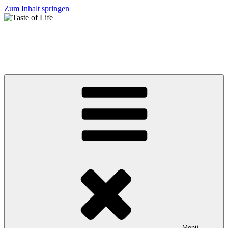
Zum Inhalt springen
Taste of Life
"Wenn du denkst, Abenteuer seien gefährlich, versuche es mit
Routine. Diese ist tödlich."
Menü